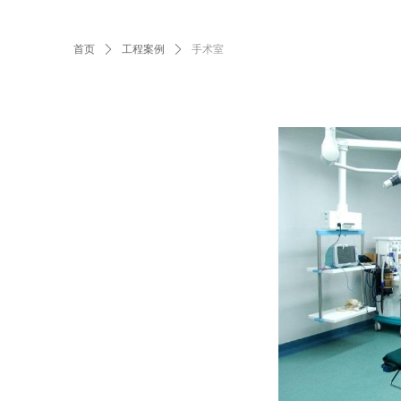
首页
ꄲ
工程案例
ꄲ
手术室