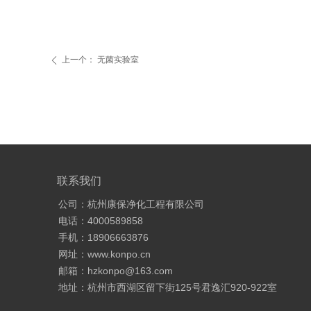
上一个：
无菌实验室
ꄴ
联系我们
公司：杭州康保净化工程有限公司
电话：4000589858
手机：18906663876
网址：www.konpo.cn
邮箱：hzkonpo@163.com
地址：杭州市西湖区留下街125号君逸汇920-922室