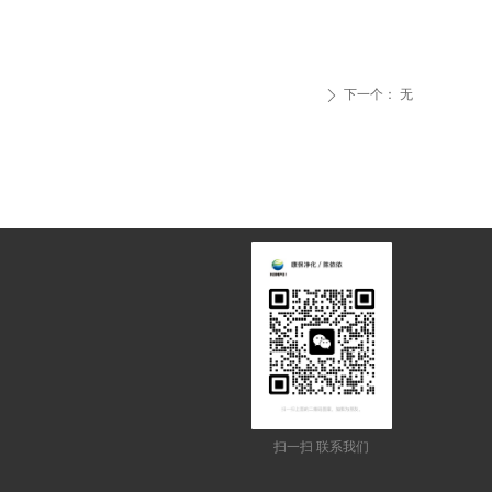
下一个：
无
ꄲ
扫一扫 联系我们