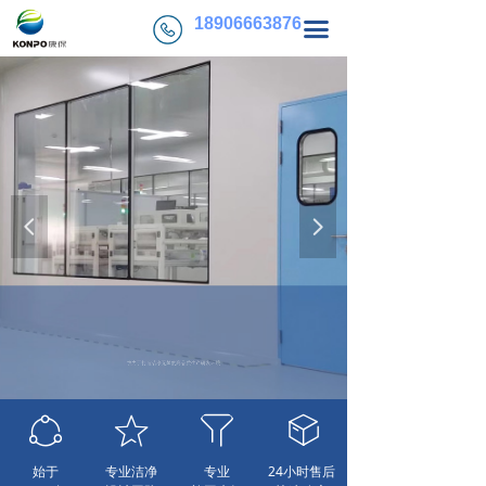
首页
18906663876
끀
关于康保
服务项目
工程案例
新闻动态
넳
넲
联系我们
专注净化技术十六年
致力于打造洁净无菌的高品质生产研发环境
ꄃ
ꁢ
ꁒ
ꁦ
始于
专业洁净
专业
24小时售后